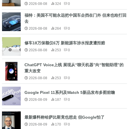
2026-08-08
324
0
福特：美国不可能永远把中国车企挡在门外 但来也给打回
去
2026-08-08
264
0
修车18万保额仅6万 新能源车涉水报废遭拒赔
2026-08-08
253
0
ChatGPT Voice上线 展现从“聊天机器”向“智能助理”的
重大改变
2026-08-08
253
0
Google Pixel 11系列及Watch 5新品发布多图前瞻
2026-08-09
187
0
最新爆料称哈萨比斯竟也想走 但Google怕了
2026-08-09
170
0