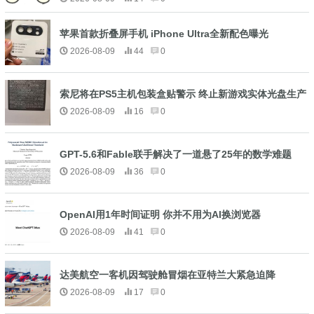
苹果首款折叠屏手机 iPhone Ultra全新配色曝光
2026-08-09
44
0
索尼将在PS5主机包装盒贴警示 终止新游戏实体光盘生产
2026-08-09
16
0
GPT-5.6和Fable联手解决了一道悬了25年的数学难题
2026-08-09
36
0
OpenAI用1年时间证明 你并不用为AI换浏览器
2026-08-09
41
0
达美航空一客机因驾驶舱冒烟在亚特兰大紧急迫降
2026-08-09
17
0