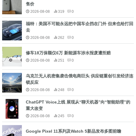
售价
2026-08-08
319
0
福特：美国不可能永远把中国车企挡在门外 但来也给打回
去
2026-08-08
262
0
修车18万保额仅6万 新能源车涉水报废遭拒赔
2026-08-08
251
0
乌克兰无人机密集袭击俄电商巨头 供应链重创引发经济连
锁反应
2026-08-08
248
0
ChatGPT Voice上线 展现从“聊天机器”向“智能助理”的
重大改变
2026-08-08
245
0
Google Pixel 11系列及Watch 5新品发布多图前瞻