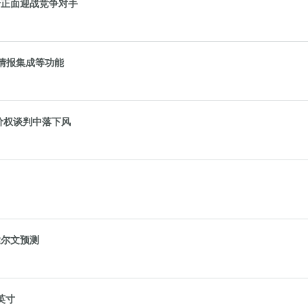
售价正面迎战竞争对手
人情报集成等功能
价权谈判中落下风
达尔文预测
7英寸