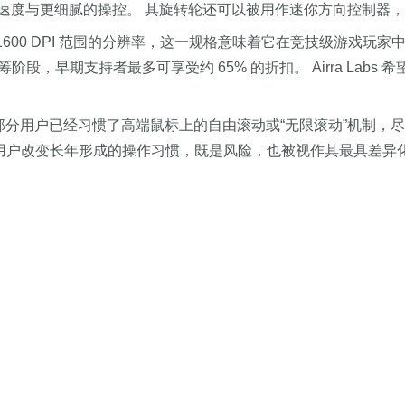
度与更细腻的操控。 其旋转轮还可以被用作迷你方向控制器，
800 到 1600 DPI 范围的分辨率，这一规格意味着它在竞技
众筹阶段，早期支持者最多可享受约 65% 的折扣。 Airra L
部分用户已经习惯了高端鼠标上的自由滚动或“无限滚动”机制，
想要说服用户改变长年形成的操作习惯，既是风险，也被视作其最具差