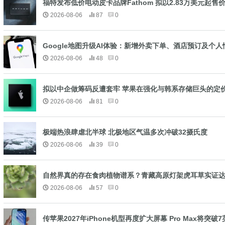
福特发布低价电动皮卡品牌Fathom 拟以2.83万美元起
2026-08-06
87
0
Google地图升级AI体验：新增外卖下单、酒店预订及个
2026-08-06
48
0
拟以中企做筹码反遭套牢 苹果在强化与韩系存储巨头的定
2026-08-06
81
0
极端热浪肆虐北半球 北极地区气温多次冲破32摄氏度
2026-08-06
39
0
自然界真的存在食肉植物谱系？青藏高原灯架虎耳草实证
2026-08-06
57
0
传苹果2027年iPhone机型再度扩大屏幕 Pro Max将突破