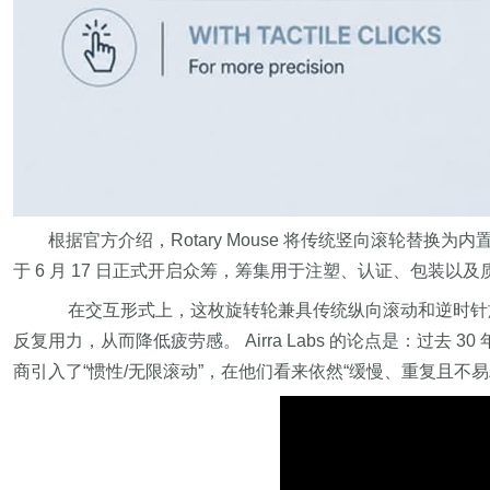
根据官方介绍，Rotary Mouse 将传统竖向滚轮替换为
于 6 月 17 日正式开启众筹，筹集用于注塑、认证、包装
在交互形式上，这枚旋转轮兼具传统纵向滚动和逆时针
反复用力，从而降低疲劳感。 Airra Labs 的论点是：
商引入了“惯性/无限滚动”，在他们看来依然“缓慢、重复且不易