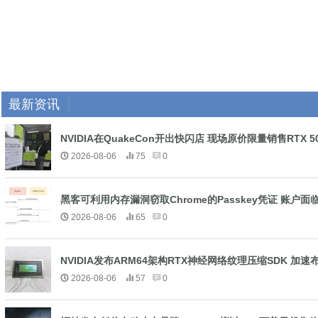
最新资讯
NVIDIA在QuakeCon开出快闪店 现场原价限量销售RTX 
2026-08-06
75
0
黑客可利用内存漏洞窃取Chrome的Passkey凭证 账户
2026-08-06
65
0
NVIDIA发布ARM64架构RTX神经网络纹理压缩SDK 加速布
2026-08-06
57
0