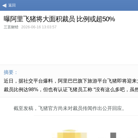
返回
曝阿里飞猪将大面积裁员 比例或超50%
三言财经
2026-06-16 13:03:57
摘要：
近日，据社交平台爆料，阿里巴巴旗下旅游平台飞猪即将迎来
裁员比例达98%，但也有认证飞猪员工称 “没有这么多吧，虽
截至发稿，飞猪官方尚未对裁员传闻作出公开回应。