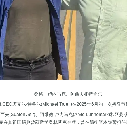
桑格、卢内马克、阿西夫和特鲁尔
O迈克尔·特鲁尔(Michael Truell)在2025年6月的一次
aleh Asif)、阿维德·卢内马克(Arvid Lunnemark)和阿曼
克在其祖国瑞典曾获数学奥林匹克金牌，曾在简街资本短暂担任