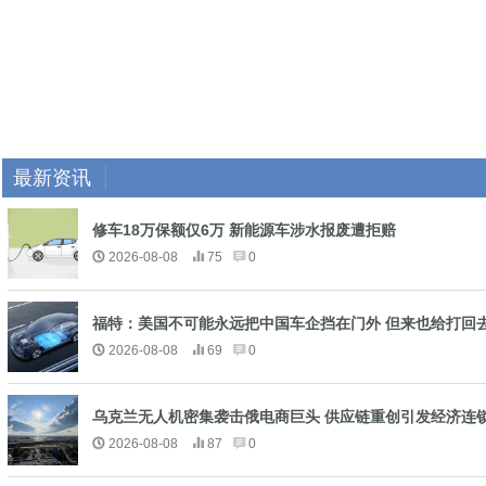
最新资讯
修车18万保额仅6万 新能源车涉水报废遭拒赔
2026-08-08
75
0
福特：美国不可能永远把中国车企挡在门外 但来也给打回
2026-08-08
69
0
乌克兰无人机密集袭击俄电商巨头 供应链重创引发经济连
2026-08-08
87
0