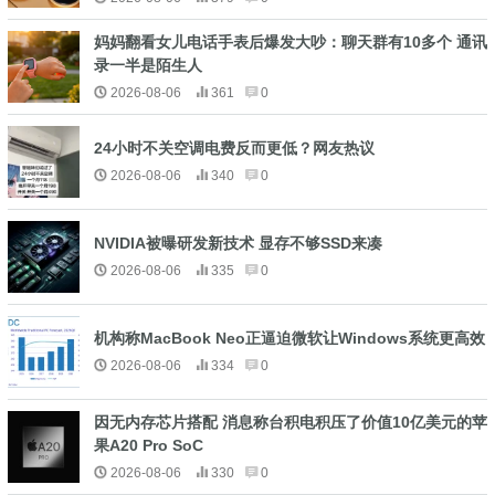
妈妈翻看女儿电话手表后爆发大吵：聊天群有10多个 通讯
录一半是陌生人
2026-08-06
361
0
24小时不关空调电费反而更低？网友热议
2026-08-06
340
0
NVIDIA被曝研发新技术 显存不够SSD来凑
2026-08-06
335
0
机构称MacBook Neo正逼迫微软让Windows系统更高效
2026-08-06
334
0
因无内存芯片搭配 消息称台积电积压了价值10亿美元的苹
果A20 Pro SoC
2026-08-06
330
0