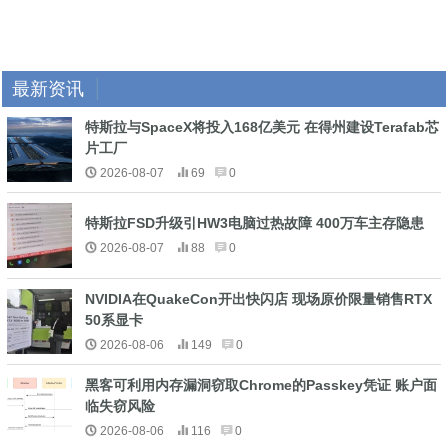
最新资讯
特斯拉与SpaceX将投入168亿美元 在得州建设Terafab芯
片工厂
2026-08-07
69
0
特斯拉FSD升级引HW3电脑过热故障 400万车主存隐患
2026-08-07
88
0
NVIDIA在QuakeCon开出快闪店 现场原价限量销售RTX
50系显卡
2026-08-06
149
0
黑客可利用内存漏洞窃取Chrome的Passkey凭证 账户面
临失窃风险
2026-08-06
116
0