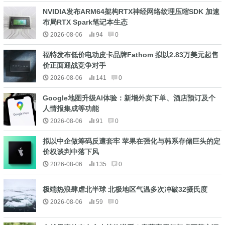
NVIDIA发布ARM64架构RTX神经网络纹理压缩SDK 加速
布局RTX Spark笔记本生态
2026-08-06
94
0
福特发布低价电动皮卡品牌Fathom 拟以2.83万美元起售
价正面迎战竞争对手
2026-08-06
141
0
Google地图升级AI体验：新增外卖下单、酒店预订及个
人情报集成等功能
2026-08-06
91
0
拟以中企做筹码反遭套牢 苹果在强化与韩系存储巨头的定
价权谈判中落下风
2026-08-06
135
0
极端热浪肆虐北半球 北极地区气温多次冲破32摄氏度
2026-08-06
59
0