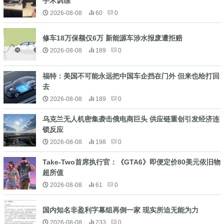
手术训练
2026-08-08
60
0
修车18万保额仅6万 新能源车涉水报废遭拒赔
2026-08-08
189
0
福特：美国不可能永远把中国车企挡在门外 但来也给打回
去
2026-08-08
189
0
乌克兰无人机密集袭击俄电商巨头 供应链重创引发经济连
锁反应
2026-08-08
198
0
Take-Two首席执行官：《GTA6》即便定价80美元依旧物
超所值
2026-08-08
61
0
国内知名非盈利字幕组再倒一家 现实所迫无能为力
2026-08-08
233
0