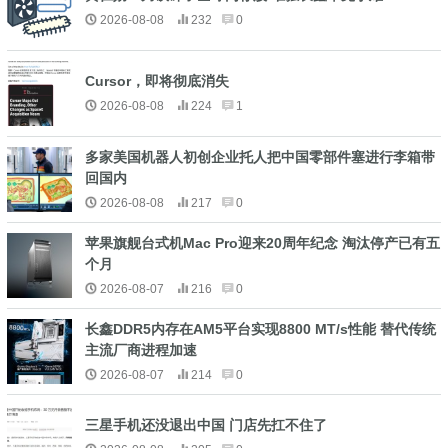
2026-08-08
232
0
Cursor，即将彻底消失
2026-08-08
224
1
多家美国机器人初创企业托人把中国零部件塞进行李箱带
回国内
2026-08-08
217
0
苹果旗舰台式机Mac Pro迎来20周年纪念 淘汰停产已有五
个月
2026-08-07
216
0
长鑫DDR5内存在AM5平台实现8800 MT/s性能 替代传统
主流厂商进程加速
2026-08-07
214
0
三星手机还没退出中国 门店先扛不住了