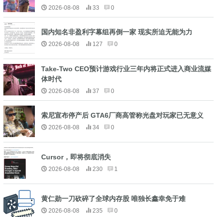
2026-08-08
33
0
国内知名非盈利字幕组再倒一家 现实所迫无能为力
2026-08-08
127
0
Take-Two CEO预计游戏行业三年内将正式进入商业流媒
体时代
2026-08-08
37
0
索尼宣布停产后 GTA6厂商高管称光盘对玩家已无意义
2026-08-08
34
0
Cursor，即将彻底消失
2026-08-08
230
1
黄仁勋一刀砍碎了全球内存股 唯独长鑫幸免于难
2026-08-08
235
0