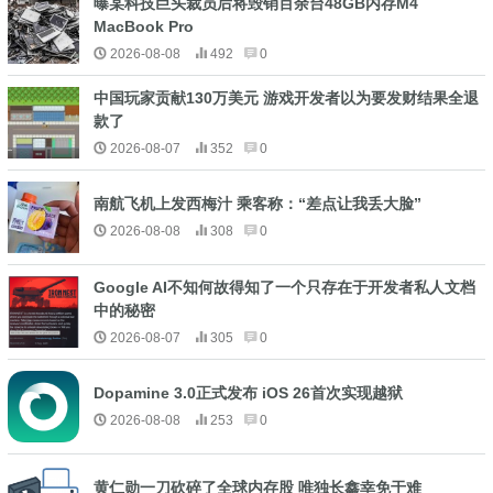
曝某科技巨头裁员后将毁销百余台48GB内存M4
MacBook Pro
2026-08-08
492
0
中国玩家贡献130万美元 游戏开发者以为要发财结果全退
款了
2026-08-07
352
0
南航飞机上发西梅汁 乘客称：“差点让我丢大脸”
2026-08-08
308
0
Google AI不知何故得知了一个只存在于开发者私人文档
中的秘密
2026-08-07
305
0
Dopamine 3.0正式发布 iOS 26首次实现越狱
2026-08-08
253
0
黄仁勋一刀砍碎了全球内存股 唯独长鑫幸免于难