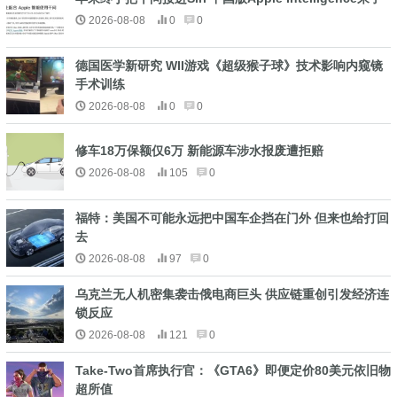
2026-08-08
0
0
德国医学新研究 WII游戏《超级猴子球》技术影响内窥镜
手术训练
2026-08-08
0
0
修车18万保额仅6万 新能源车涉水报废遭拒赔
2026-08-08
105
0
福特：美国不可能永远把中国车企挡在门外 但来也给打回
去
2026-08-08
97
0
乌克兰无人机密集袭击俄电商巨头 供应链重创引发经济连
锁反应
2026-08-08
121
0
Take-Two首席执行官：《GTA6》即便定价80美元依旧物
超所值