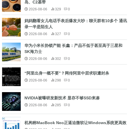
岛、C2基带
2026-08-06
329
0
妈妈翻看女儿电话手表后爆发大吵：聊天群有10多个 通讯
录一半是陌生人
2026-08-06
327
0
华为小米长协锁产能 长鑫：产品不低于甚至高于三星和
SK海力士
2026-08-06
302
0
“阿里出身一概不要”？网传阿里中层求职遭封杀
2026-08-06
298
0
NVIDIA被曝研发新技术 显存不够SSD来凑
2026-08-06
285
0
机构称MacBook Neo正逼迫微软让Windows系统更高效