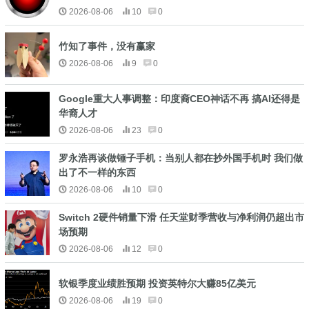
2026-08-06
10
0
竹知了事件，没有赢家
2026-08-06
9
0
Google重大人事调整：印度裔CEO神话不再 搞AI还得是
华裔人才
2026-08-06
23
0
罗永浩再谈做锤子手机：当别人都在抄外国手机时 我们做
出了不一样的东西
2026-08-06
10
0
Switch 2硬件销量下滑 任天堂财季营收与净利润仍超出市
场预期
2026-08-06
12
0
软银季度业绩胜预期 投资英特尔大赚85亿美元
2026-08-06
19
0