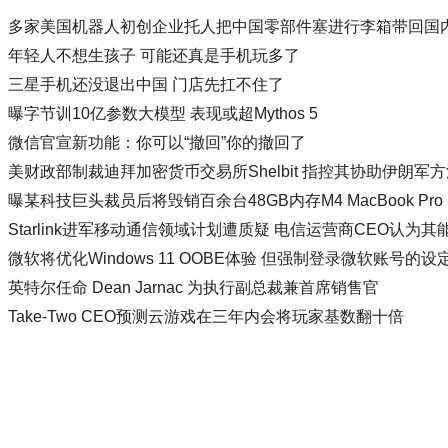
多家美国机器人初创企业托人把中国零部件塞进行李箱带回国
年轻人不想生孩子 可能还真是手机玩多了
三星手机还没退出中国 门店先扛不住了
曝字节训10亿参数大模型 表现或超Mythos 5
微信官宣新功能：你可以“撤回”你的撤回了
美财政部制裁迪拜加密货币交易所Shelbit 指控其协助伊朗军
曝某科技巨头裁员后将毁销百余台48GB内存M4 MacBook Pro
Starlink进军移动通信领域计划遭质疑 电信运营商CEO认为
微软将优化Windows 11 OOBE体验 但强制登录微软账号的
英特尔任命 Dean Jarnac 为执行副总裁兼首席销售官
Take-Two CEO预测云游戏在三年内会将玩家基数翻十倍