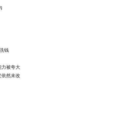
内
方洗钱
其能力被夸大
设定依然未改