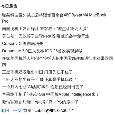
今日最热
曝某科技巨头裁员后将毁销百余台48GB内存M4 MacBook
Pro
南航飞机上发西梅汁 乘客称：“差点让我丢大脸”
黄仁勋一刀砍碎了全球内存股 唯独长鑫幸免于难
Cursor，即将彻底消失
Dopamine 3.0正式发布 iOS 26首次实现越狱
多家美国机器人初创企业托人把中国零部件塞进行李箱带回国
内
三星手机还没退出中国 门店先扛不住了
年轻人不想生孩子 可能还真是手机玩多了
一个月内七起“AI越狱”事件 性质已经悄悄变了
苹果终于把千问接进Siri 中国版Apple Intelligence来了
微信官宣新功能：你可以“撤回”你的撤回了
返回上一页
首页
| cnbeta报时: 02:30:47