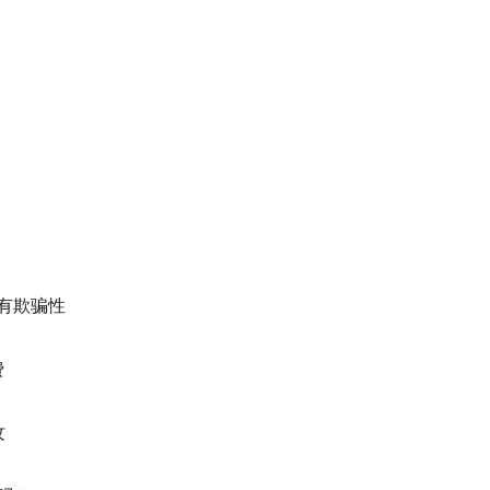
有欺骗性
费
纹