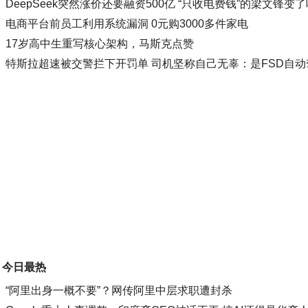
DeepSeek突然涨价还要融资500亿 “只收电费钱”的梁文锋变
电商平台前员工利用系统漏洞 0元购3000多件家电
17岁高中生重写核心架构，马斯克点赞
特斯拉超速被交警拦下开罚单 司机坚称自己无辜：是FSD自
今日最热
“阿里出身一概不要”？网传阿里中层求职遭封杀