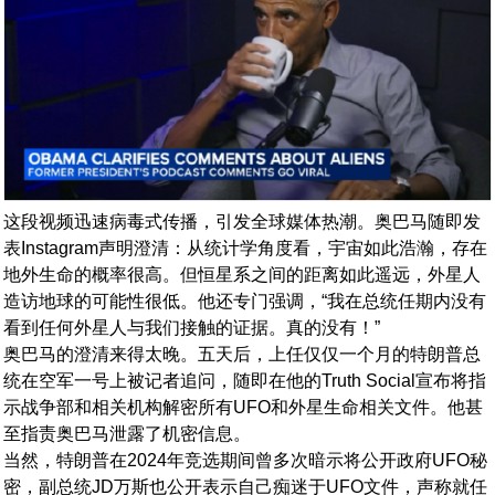
这段视频迅速病毒式传播，引发全球媒体热潮。奥巴马随即发
表Instagram声明澄清：从统计学角度看，宇宙如此浩瀚，存在
地外生命的概率很高。但恒星系之间的距离如此遥远，外星人
造访地球的可能性很低。他还专门强调，“我在总统任期内没有
看到任何外星人与我们接触的证据。真的没有！”
奥巴马的澄清来得太晚。五天后，上任仅仅一个月的特朗普总
统在空军一号上被记者追问，随即在他的Truth Social宣布将指
示战争部和相关机构解密所有UFO和外星生命相关文件。他甚
至指责奥巴马泄露了机密信息。
当然，特朗普在2024年竞选期间曾多次暗示将公开政府UFO秘
密，副总统JD万斯也公开表示自己痴迷于UFO文件，声称就任