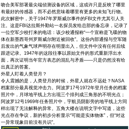
吻合美军部署最尖端侦测设备的区域，这或许只是反映了哪里
有最好的传感器，而不必然意味着哪里有更多的未知飞行物。
此次解密中，关于1947年罗斯威尔事件的FBI文件尤其引人关
注。这是FBI达拉斯外勤站一名探员发给总部的备忘录，记录了
一位空军少校打来的电话：该少校通报称“一个宣称是飞碟的物
体在新墨西哥州罗斯威尔附近被回收”。这份内部通报与空军随
后发出的气象气球声明存在明显出入，但文件中没有任何后续
跟进记录。1947年的这段往事以原始文件的形式重新浮出水
面，再次证明当年官方表态的混乱与矛盾——只是仍然没有给
出真正的答案。
外星人盯着人类登月？
令人震撼的是，人类登月的时候，外星人就在不远处？NASA
档案部分最具视觉冲击力。阿波罗17号1972年登月任务的档案
照片中，月球地平线上方出现三个排列成三角形的不明光点；
阿波罗12号1969年任务照片中，宇航员阴影旁的地平线上方同
样出现了无法解释的异常。五角大楼在说明文字中写道，这些
光点存在争议，新的初步分析显示“可能是实体物体”，但“对这
一异常现象目前没有共识”。