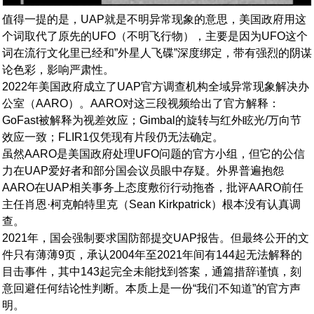
值得一提的是，UAP就是不明异常现象的意思，美国政府用这
个词取代了原先的UFO（不明飞行物），主要是因为UFO这个
词在流行文化里已经和”外星人飞碟”深度绑定，带有强烈的阴谋
论色彩，影响严肃性。
2022年美国政府成立了UAP官方调查机构全域异常现象解决办
公室（AARO）。AARO对这三段视频给出了官方解释：
GoFast被解释为视差效应；Gimbal的旋转与红外眩光/万向节
效应一致；FLIR1仅凭现有片段仍无法确定。
虽然AARO是美国政府处理UFO问题的官方小组，但它的公信
力在UAP爱好者和部分国会议员眼中存疑。外界普遍抱怨
AARO在UAP相关事务上态度敷衍行动拖沓，批评AARO前任
主任肖恩·柯克帕特里克（Sean Kirkpatrick）根本没有认真调
查。
2021年，国会强制要求国防部提交UAP报告。但最终公开的文
件只有薄薄9页，承认2004年至2021年间有144起无法解释的
目击事件，其中143起完全未能找到答案，通篇措辞谨慎，刻
意回避任何结论性判断。本质上是一份“我们不知道”的官方声
明。