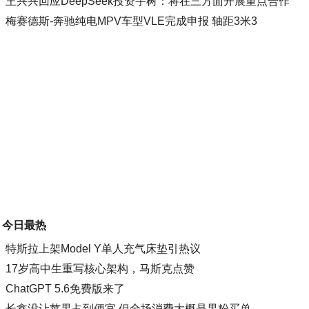
王兴兴回应DeepSeek投资宇树：将在三方面开展重点合作
梅赛德斯-奔驰纯电MPV车型VLE完成申报 轴距3米3
今日最热
特斯拉上架Model Y单人充气床垫引热议
17岁高中生重写核心架构，马斯克点赞
ChatGPT 5.6免费版来了
长鑫没让苹果占到便宜 但全场消费大概是果粉买单