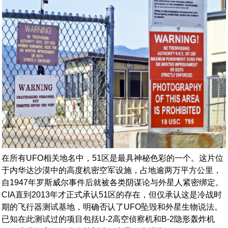
在所有UFO相关地名中，51区是最具神秘色彩的一个。这片位
于内华达沙漠中的高度机密空军设施，占地逾两万平方公里，
自1947年罗斯威尔事件后就被各类阴谋论与外星人紧密绑定。
CIA直到2013年才正式承认51区的存在，但仅承认这是冷战时
期的飞行器测试基地，明确否认了UFO坠毁和外星生物说法。
已知在此测试过的项目包括U-2高空侦察机和B-2隐形轰炸机