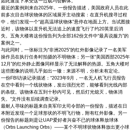
如此速度下承受这一过载均会解体。
最近的案例则来自2025年。一份报告描述，美国政府人员在此
前多次目击球状物体的区域展开主动搜索：在直升机搜寻过程
中，他们发现一个“超高温球状物体”悬停在地面上方。当试图接
近时，该物体以直升机无法追上的速度飞行了约20英里后消
失。五角大楼将这份报告列为全部162份文件中“最具说服力”的
案例之一。
与此同时，一张标注为“非洲2025”的红外影像记录了一名美军
操作员在执行任务时拍摄的不明物体；另一张“美国西部2025年
12月”的红外静止图像同样显示了无法解释的热源。五角大楼对
这些图像的说明几乎如出一辙：来源不明，分析未有定论。
一份FBI访谈记录描述：“2023年9月，一名无人机飞行员报告
在空中看到一个线状物体，发出强烈光芒，能够看到光线内部
的条纹。该物体在五到十秒内可见，然后灯光熄灭，物体消
失。“文件没有后续调查记录。
最耐人寻味的标题来自美军印太司令部的一份报告，描述在日
本附近发现一个足球形状的不明飞行物，附有红外影像。另一
份报告的标题则是让UAP爱好者兴奋不已的球体释放球体
（Orbs Launching Orbs）——某个不明球状物体释放出更小球