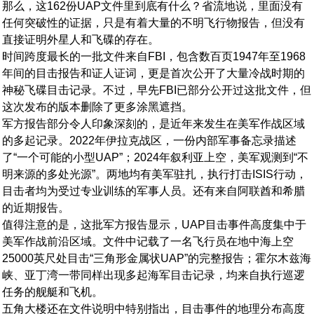
那么，这162份UAP文件里到底有什么？省流地说，里面没有
任何突破性的证据，只是有着大量的不明飞行物报告，但没有
直接证明外星人和飞碟的存在。
时间跨度最长的一批文件来自FBI，包含数百页1947年至1968
年间的目击报告和证人证词，更是首次公开了大量冷战时期的
神秘飞碟目击记录。不过，早先FBI已部分公开过这批文件，但
这次发布的版本删除了更多涂黑遮挡。
军方报告部分令人印象深刻的，是近年来发生在美军作战区域
的多起记录。2022年伊拉克战区，一份内部军事备忘录描述
了“一个可能的小型UAP”；2024年叙利亚上空，美军观测到“不
明来源的多处光源”。两地均有美军驻扎，执行打击ISIS行动，
目击者均为受过专业训练的军事人员。还有来自阿联酋和希腊
的近期报告。
值得注意的是，这批军方报告显示，UAP目击事件高度集中于
美军作战前沿区域。文件中记载了一名飞行员在地中海上空
25000英尺处目击“三角形金属状UAP”的完整报告；霍尔木兹海
峡、亚丁湾一带同样出现多起海军目击记录，均来自执行巡逻
任务的舰艇和飞机。
五角大楼还在文件说明中特别指出，目击事件的地理分布高度