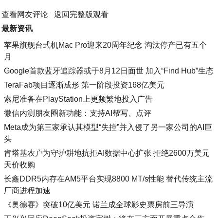
查看网友评论
返回完整版观看
最新资讯
苹果旗舰台式机Mac Pro迎来20周年纪念 淘汰停产已有五个
月
Google首款蓝牙追踪器或于8月12日面世 加入“Find Hub”生态
TeraFab项目逐渐成形 第一阶段投资168亿美元
索尼准备在PlayStation上更频繁地投入广告
微信内测朋友圈新功能：支持AI帮写、点评
Meta成为第三家承认其模型“失控”并入侵了另一家公司的AI巨
头
肯塔基农户为守护耕地抗拒AI数据中心扩张 拒绝2600万美元
天价收购
长鑫DDR5内存在AM5平台实现8800 MT/s性能 替代传统主流
厂商进程加速
《奥德赛》突破10亿美元 诺兰成全球影史票房前三导演