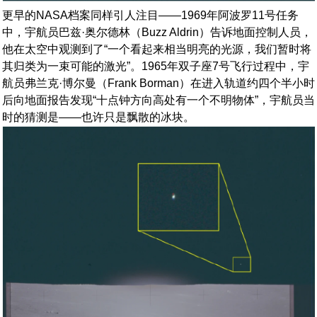
更早的NASA档案同样引人注目——1969年阿波罗11号任务
中，宇航员巴兹·奥尔德林（Buzz Aldrin）告诉地面控制人员，
他在太空中观测到了“一个看起来相当明亮的光源，我们暂时将
其归类为一束可能的激光”。1965年双子座7号飞行过程中，宇
航员弗兰克·博尔曼（Frank Borman）在进入轨道约四个半小时
后向地面报告发现“十点钟方向高处有一个不明物体”，宇航员当
时的猜测是——也许只是飘散的冰块。