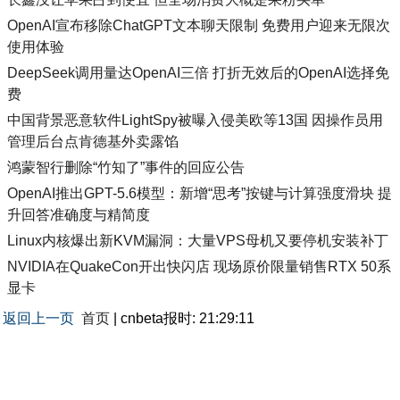
OpenAI宣布移除ChatGPT文本聊天限制 免费用户迎来无限次
使用体验
DeepSeek调用量达OpenAI三倍 打折无效后的OpenAI选择免
费
中国背景恶意软件LightSpy被曝入侵美欧等13国 因操作员用
管理后台点肯德基外卖露馅
鸿蒙智行删除“竹知了”事件的回应公告
OpenAI推出GPT-5.6模型：新增“思考”按键与计算强度滑块 提
升回答准确度与精简度
Linux内核爆出新KVM漏洞：大量VPS母机又要停机安装补丁
NVIDIA在QuakeCon开出快闪店 现场原价限量销售RTX 50系
显卡
返回上一页
首页
| cnbeta报时: 21:29:11