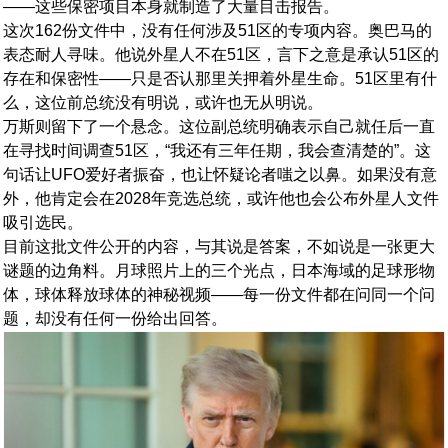
——这些保密项目本身就制造了大量目击报告。
这次162份文件中，没有任何涉及51区的专项内容。奥巴马的
表态耐人寻味。他说外星人不在51区，言下之意是承认51区的
存在和保密性——只是否认那里关押着外星生命。51区里有什
么，这位前总统没有明说，或许也无从明说。
万斯则留下了一个悬念。这位副总统明确表示自己就任后一直
在寻找时间调查51区，“我还有三年任期，我会查清楚的”。这
句话让UFO爱好者振奋，也让怀疑论者嗤之以鼻。如果没有意
外，他肯定会在2028年竞选总统，或许他也会公布外星人文件
吸引选民。
目前这批文件公开的内容，与其说是答案，不如说是一张更大
谜题的边角料。月球照片上的三个光点，日本海域的足球形物
体，球体释放球体的神秘视频——每一份文件都在问同一个问
题，却没有任何一份给出回答。