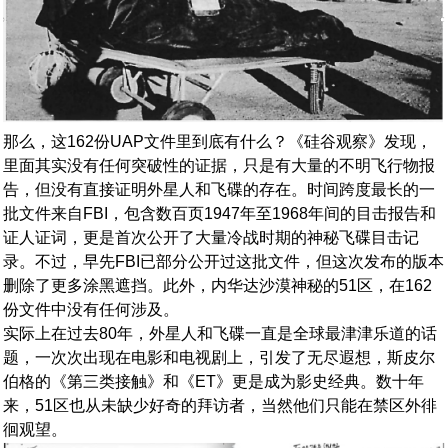
那么，这162份UAP文件里到底有什么？《硅谷观察》发现，
里面其实没有任何突破性的证据，只是有大量的不明飞行物报
告，但没有直接证明外星人和飞碟的存在。时间跨度最长的一
批文件来自FBI，包含数百页1947年至1968年间的目击报告和
证人证词，更是首次公开了大量冷战时期的神秘飞碟目击记
录。不过，早先FBI已部分公开过这批文件，但这次发布的版本
删除了更多涂黑遮挡。此外，内华达沙漠神秘的51区，在162
份文件中没有任何涉及。
实际上在过去80年，外星人和飞碟一直是全球最津津乐道的话
题，一次次出现在电影和电视剧上，引发了无尽遐想，斯皮尔
伯格的《第三类接触》和《ET》更是成为影史经典。数十年
来，51区也从未缺少好奇的拜访者，当然他们只能在禁区外徘
徊观望。