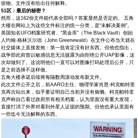
状物。文件没有给出任何解释。
51区：最后的秘密？
然而，这162份文件能代表全部吗？答案显然是否定的。 五角
大楼在网站上为这些文件标注的统一分类，是“未解决案例”。
美国知名UFO档案研究者、“黑金库”（The Black Vault）创始
人约翰·格林
沃尔德
（John Greenewald）在文件公布当天就在
社交媒体上直接发炮：第一批肯定没有好东西。但他也指出，
战争部此前曾以敏感信息无法披露为由拒绝公开UAP影像，这
次却做到了。这说明他们一直可以对图像打码处理后公开，只
是之前选择不这样做。
五角大楼承诺后续将每隔数周滚动发布新文件。
此次文件公开之后，前AARO主任、物理学家肖恩·柯克帕特里
克再次站出来，似乎要证明自己当初并没有偷懒。柯克帕特里
克声称自己看过政府所有相关档案，认为里面没有重大发现，
直接打消了外界对看到外星人证据的预期。但他也承认里面有
一些迄今无法解释的东西。