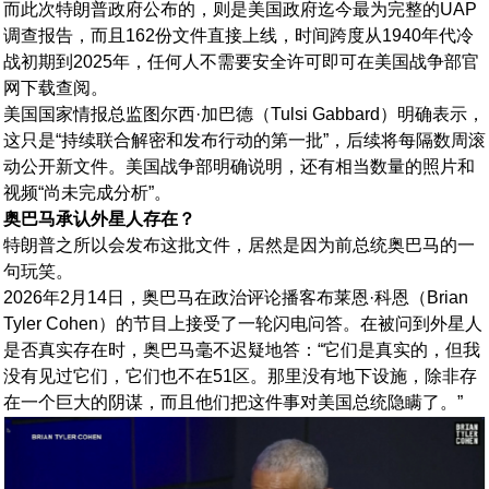
而此次特朗普政府公布的，则是美国政府迄今最为完整的UAP
调查报告，而且162份文件直接上线，时间跨度从1940年代冷
战初期到2025年，任何人不需要安全许可即可在美国战争部官
网下载查阅。
美国国家情报总监图尔西·加巴德（Tulsi Gabbard）明确表示，
这只是“持续联合解密和发布行动的第一批”，后续将每隔数周滚
动公开新文件。美国战争部明确说明，还有相当数量的照片和
视频“尚未完成分析”。
奥巴马承认外星人存在？
特朗普之所以会发布这批文件，居然是因为前总统奥巴马的一
句玩笑。
2026年2月14日，奥巴马在政治评论播客布莱恩·科恩（Brian
Tyler Cohen）的节目上接受了一轮闪电问答。在被问到外星人
是否真实存在时，奥巴马毫不迟疑地答：“它们是真实的，但我
没有见过它们，它们也不在51区。那里没有地下设施，除非存
在一个巨大的阴谋，而且他们把这件事对美国总统隐瞒了。”