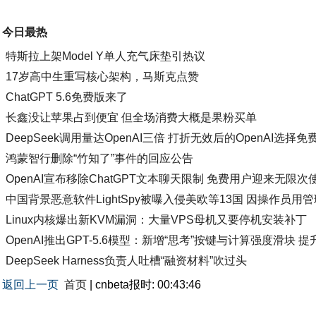
今日最热
特斯拉上架Model Y单人充气床垫引热议
17岁高中生重写核心架构，马斯克点赞
ChatGPT 5.6免费版来了
长鑫没让苹果占到便宜 但全场消费大概是果粉买单
DeepSeek调用量达OpenAI三倍 打折无效后的OpenAI选择免
鸿蒙智行删除“竹知了”事件的回应公告
OpenAI宣布移除ChatGPT文本聊天限制 免费用户迎来无限次
中国背景恶意软件LightSpy被曝入侵美欧等13国 因操作员
Linux内核爆出新KVM漏洞：大量VPS母机又要停机安装补丁
OpenAI推出GPT-5.6模型：新增“思考”按键与计算强度滑块
DeepSeek Harness负责人吐槽“融资材料”吹过头
返回上一页
首页
| cnbeta报时: 00:43:46