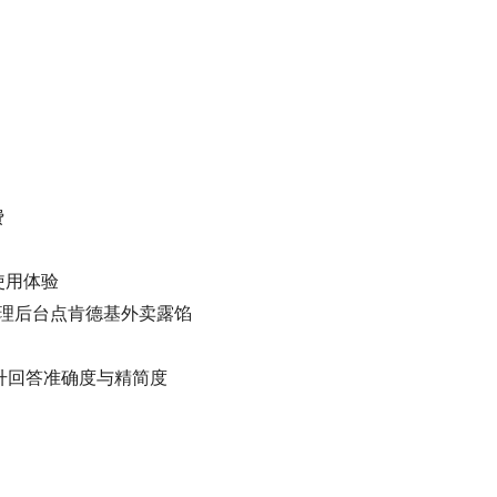
费
使用体验
用管理后台点肯德基外卖露馅
 提升回答准确度与精简度