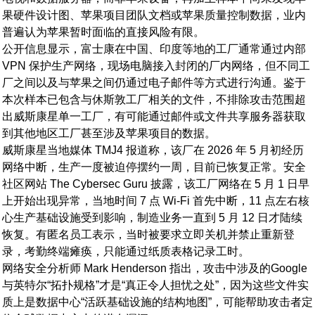
果硬件设计图、苹果项目团队文档或苹果质量控制数据，业内
普遍认为苹果暂时面临的直接风险有限。
公开信息显示，富士康在中国、印度等地的工厂通常通过内部
VPN 保护生产网络，现场电脑接入封闭的厂内网络，但不同工
厂之间以及与苹果之间仍通过电子邮件等方式进行沟通。鉴于
本次样本已包含与休斯敦工厂相关的文件，不排除攻击范围超
出威斯康星单一工厂，有可能通过邮件或文件共享服务器获取
到其他地区工厂甚至涉及苹果项目的数据。
威斯康星当地媒体 TMJ4 报道称，该厂在 2026 年 5 月初经历
网络中断，生产一度被迫停摆约一周，目前已恢复正常。安全
社区网站 The Cybersec Guru 披露，该工厂网络在 5 月 1 日早
上开始出现异常，当地时间 7 点 Wi‑Fi 首先中断，11 点左右核
心生产基础设施受到影响，制造业务一直到 5 月 12 日才陆续
恢复。有匿名员工表示，当时被要求立即关机并禁止重新登
录，考勤终端瘫痪，只能通过纸质表格记录工时。
网络安全分析师 Mark Henderson 指出，攻击中涉及的Google
与英特尔“拓扑规格”才是“真正令人担忧之处”，因为这些文件实
质上是数据中心“活跃基础设施的结构地图”，可能帮助攻击者定