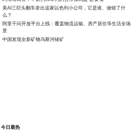
美AI三巨头翻车牵出这家以色列小公司，它是谁、做错了什
么？
阿里千问开放平台上线：覆盖物流运输、房产居住等生活全场
景
中国发现全新矿物乌斯河锗矿
今日最热