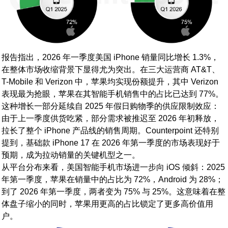
报告指出，2026 年一季度美国 iPhone 销量同比增长 1.3%，
在整体市场收缩背景下显得尤为突出。在三大运营商 AT&T、
T-Mobile 和 Verizon 中，苹果均实现份额提升，其中 Verizon
表现最为抢眼，苹果在其智能手机销售中的占比已达到 77%。
这种增长一部分延续自 2025 年假日购物季的供应限制效应：
由于上一季度供货吃紧，部分需求被推迟至 2026 年初释放，
拉长了整个 iPhone 产品线的销售周期。Counterpoint 还特别
提到，基础款 iPhone 17 在 2026 年第一季度的市场表现好于
预期，成为拉动销量的关键机型之一。
从平台分布来看，美国智能手机市场进一步向 iOS 倾斜：2025
年第一季度，苹果在销量中的占比为 72%，Android 为 28%；
到了 2026 年第一季度，两者变为 75% 与 25%。这意味着在整
体盘子缩小的同时，苹果用更高的占比锁定了更多高价值用
户。