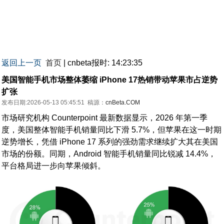
返回上一页
首页
| cnbeta报时: 14:23:35
美国智能手机市场整体萎缩 iPhone 17热销带动苹果市占逆势
扩张
发布日期:2026-05-13 05:45:51
稿源：
cnBeta.COM
市场研究机构 Counterpoint 最新数据显示，2026 年第一季
度，美国整体智能手机销量同比下滑 5.7%，但苹果在这一时期
逆势增长，凭借 iPhone 17 系列的强劲需求继续扩大其在美国
市场的份额。同期，Android 智能手机销量同比锐减 14.4%，
平台格局进一步向苹果倾斜。