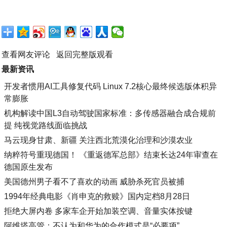
查看网友评论
返回完整版观看
最新资讯
开发者惯用AI工具修复代码 Linux 7.2核心最终候选版体积异
常膨胀
机构解读中国L3自动驾驶国家标准：多传感器融合成合规前
提 纯视觉路线面临挑战
马云现身甘肃、新疆 关注西北荒漠化治理和沙漠农业
纳粹符号重现德国！ 《重返德军总部》结束长达24年审查在
德国原生发布
美国德州男子看不了喜欢的动画 威胁杀死官员被捕
1994年经典电影《肖申克的救赎》国内定档8月28日
拒绝大屏内卷 多家车企开始加装空调、音量实体按键
阿维塔高管：不认为和华为的合作模式是“必要项”