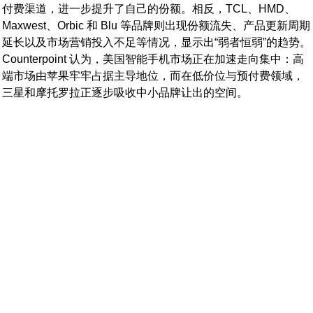
付费渠道，进一步提升了自己的份额。相反，TCL、HMD、
Maxwest、Orbic 和 Blu 等品牌则出现份额流失、产品更新周期
延长以及市场营销投入不足等情况，显示出“弱者恒弱”的趋势。
Counterpoint 认为，美国智能手机市场正在加速走向集中：高
端市场由苹果牢牢占据主导地位，而在低价位与预付费领域，
三星和摩托罗拉正逐步吸收中小品牌让出的空间。