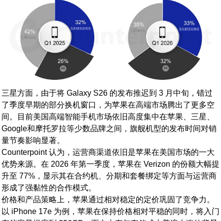
三星方面，由于将 Galaxy S26 的发布推迟到 3 月中旬，错过
了季度早期的部分换机窗口，为苹果在高端市场腾出了更多空
间。目前美国高端智能手机市场依旧高度集中在苹果、三星、
Google和摩托罗拉等少数品牌之间，旗舰机型的发布时间对销
量节奏影响显著。
Counterpoint 认为，运营商渠道依旧是苹果在美国市场的一大
优势来源。在 2026 年第一季度，苹果在 Verizon 的份额大幅提
升至 77%，显示其在合约机、分期和套餐绑定等方面与运营商
形成了强黏性的合作模式。
价格和产品策略上，苹果通过相对稳定的定价巩固了竞争力。
以 iPhone 17e 为例，苹果在保持价格相对平稳的同时，将入门