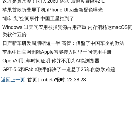
这才是真水冷！RTX 2060“浇水”后温度暴降42℃
苹果首款折叠屏手机 iPhone Ultra全新配色曝光
“非计划”空间事件 中国卫星拍到了
Windows 11天气应用被指资源占用严重 内存消耗达macOS同
类软件五倍
日产新车研发周期缩短一半 高管：借鉴了中国车企的做法
苹果中国官网删除Apple智能接入阿里千问使用手册
OpenAI用1年时间证明 你并不用为AI换浏览器
GPT-5.6和Fable联手解决了一道悬了25年的数学难题
返回上一页
首页
| cnbeta报时: 22:38:28