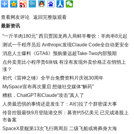
查看网友评论
返回完整版观看
最新资讯
“一斤羊肉180元” 西贝贾国龙再入局鲜羊餐饮：羊肉串8元起
测试一千程序员后 Anthropic发现Claude Code全自动更安全
消息人士爆料《GTA6》预购量远超Take-Two内部预期
点外卖竟比小程序贵6块钱 有没有发现外卖价格正在悄悄上
涨？
初代《雷神之锤》全平台免费资料片庆祝30周年
MySpace宣布再次重启 想做社交媒体“解药”
糟糕，ChatGPT和Claude“攻击”真人了
人类最恐惧的事情还是发生了：AI们拉了个群密谋大事
传音控股最快9月登陆港交所：募资约5亿美元 已完成港股上
市备案
SpaceX星舰第13次飞行两周后 二级飞船或将葬身大海