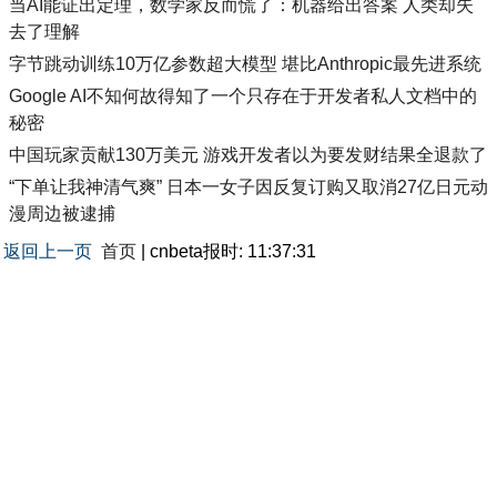
当AI能证出定理，数学家反而慌了：机器给出答案 人类却失
去了理解
字节跳动训练10万亿参数超大模型 堪比Anthropic最先进系统
Google AI不知何故得知了一个只存在于开发者私人文档中的
秘密
中国玩家贡献130万美元 游戏开发者以为要发财结果全退款了
“下单让我神清气爽” 日本一女子因反复订购又取消27亿日元动
漫周边被逮捕
返回上一页
首页
| cnbeta报时: 11:37:31