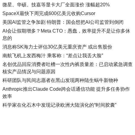
微星、华硕、技嘉等显卡大厂全面涨价 涨幅超20%
SpaceX最快下周完成600亿美元收购Cursor
美国AI监管之争加剧 特朗普：国会想把AI公司监管到倒闭
AI会让假期增多？Meta CTO：愚蠢，效率提升不是让你多休
息的
消息称SK海力士评估30亿美元重庆资产 或出售股份
南航飞机上发西梅汁 乘客称：“差点让我丢大脸”
名创优品回应消费者吐槽一次性内裤质量差：已启动紧急调查
核实产品情况与问题原因
科研团队与民间志愿者在黑山发现两种陆生蜗牛新物种
Anthropic推出Claude Code跨会话通信功能 提升多任务协作
效率
科学家在化石木中发现记录欧洲大陆演化的“时间胶囊”