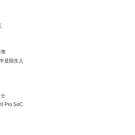
天
基带
一半是陌生人
力士
ro SoC