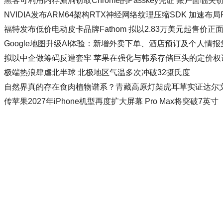
黑客可利用内存漏洞窃取Chrome的Passkey凭证 账户面临失
NVIDIA发布ARM64架构RTX神经网络纹理压缩SDK 加速布局R
福特发布低价电动皮卡品牌Fathom 拟以2.83万美元起售价
Google地图升级AI体验：新增外卖下单、酒店预订及个人情
拟以中企做筹码反遭套牢 苹果在强化与韩系存储巨头的定价权
极端热浪肆虐北半球 北极地区气温多次冲破32摄氏度
自然界真的存在食肉植物谱系？青藏高原灯架虎耳草实证达尔
传苹果2027年iPhone机型再度扩大屏幕 Pro Max将突破7英寸