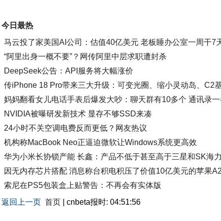
今日最热
马云投了家美国AI公司：估值40亿美元 老板睡办公室一周干7
“阿里出身一概不要”？网传阿里中层求职遭封杀
DeepSeek公告：API服务将大幅涨价
传iPhone 18 Pro带来三大升级：可变光圈、缩小灵动岛、C2
妈妈翻看女儿电话手表后爆发大吵：聊天群有10多个 通讯录
NVIDIA被曝研发新技术 显存不够SSD来凑
24小时不关空调电费反而更低？网友热议
机构称MacBook Neo正逼迫微软让Windows系统更高效
华为小米长协锁产能 长鑫：产品不低于甚至高于三星和SK海
因无内存芯片搭配 消息称台积电积压了价值10亿美元的苹果A20 P
索尼在PS5包装盒上贴警告：不再会有实体版
返回上一页
首页
| cnbeta报时: 04:51:56