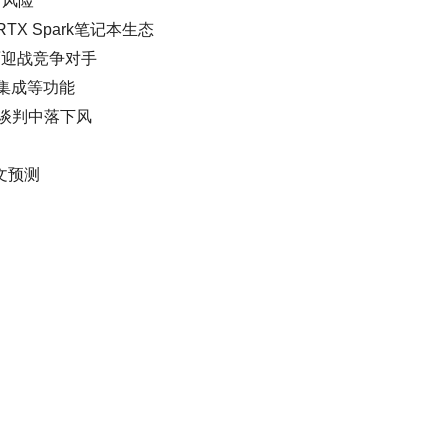
窃风险
TX Spark笔记本生态
正面迎战竞争对手
报集成等功能
谈判中落下风
文预测