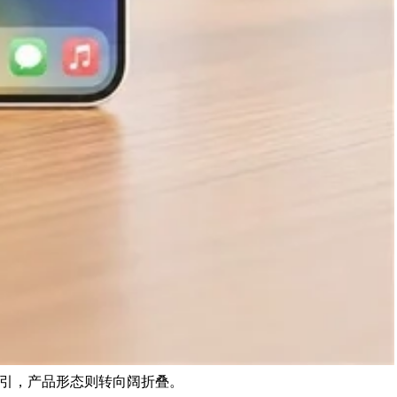
强牵引，产品形态则转向阔折叠。