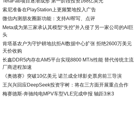
TeraFab项目逐渐成形 第一阶段投资168亿美元
索尼准备在PlayStation上更频繁地投入广告
微信内测朋友圈新功能：支持AI帮写、点评
Meta成为第三家承认其模型“失控”并入侵了另一家公司的AI巨
头
肯塔基农户为守护耕地抗拒AI数据中心扩张 拒绝2600万美元
天价收购
长鑫DDR5内存在AM5平台实现8800 MT/s性能 替代传统主流
厂商进程加速
《奥德赛》突破10亿美元 诺兰成全球影史票房前三导演
王兴兴回应DeepSeek投资宇树：将在三方面开展重点合作
梅赛德斯-奔驰纯电MPV车型VLE完成申报 轴距3米3