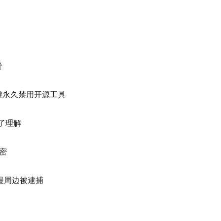
费
一键永久禁用开源工具
了理解
秘密
漫周边被逮捕