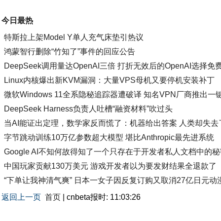
今日最热
特斯拉上架Model Y单人充气床垫引热议
鸿蒙智行删除“竹知了”事件的回应公告
DeepSeek调用量达OpenAI三倍 打折无效后的OpenAI选择免
Linux内核爆出新KVM漏洞：大量VPS母机又要停机安装补丁
微软Windows 11全系隐秘追踪器遭破译 知名VPN厂商推出
DeepSeek Harness负责人吐槽“融资材料”吹过头
当AI能证出定理，数学家反而慌了：机器给出答案 人类却失去
字节跳动训练10万亿参数超大模型 堪比Anthropic最先进系统
Google AI不知何故得知了一个只存在于开发者私人文档中的
中国玩家贡献130万美元 游戏开发者以为要发财结果全退款了
“下单让我神清气爽” 日本一女子因反复订购又取消27亿日元动
返回上一页
首页
| cnbeta报时: 11:03:26