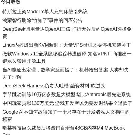
今日最热
特斯拉上架Model Y单人充气床垫引热议
鸿蒙智行删除“竹知了”事件的回应公告
DeepSeek调用量达OpenAI三倍 打折无效后的OpenAI选择免
费
Linux内核爆出新KVM漏洞：大量VPS母机又要停机安装补丁
微软Windows 11全系隐秘追踪器遭破译 知名VPN厂商推出一
键永久禁用开源工具
当AI能证出定理，数学家反而慌了：机器给出答案 人类却失
去了理解
DeepSeek Harness负责人吐槽“融资材料”吹过头
字节跳动训练10万亿参数超大模型 堪比Anthropic最先进系统
中国玩家贡献130万美元 游戏开发者以为要发财结果全退款了
Google AI不知何故得知了一个只存在于开发者私人文档中的
秘密
曝某科技巨头裁员后将毁销百余台48GB内存M4 MacBook