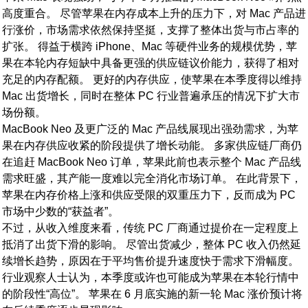
高度重合。 尽管苹果在内存成本上升的压力下，对 Mac 产品进
行涨价，市场需求依然保持坚挺，支撑了整体出货与市占率的
扩张。 得益于横跨 iPhone、Mac 等硬件业务的规模优势，苹
果在本轮内存短缺中具备更强的供应链议价能力，获得了相对
充足的内存配额。 更好的内存供应，使苹果在本季度得以维持
Mac 出货增长，同时在整体 PC 行业普遍承压的情况下扩大市
场份额。
MacBook Neo 及更广泛的 Mac 产品线展现出强劲需求，为苹
果在内存供应收紧的阶段提供了增长动能。 多家供应链厂商仍
在追赶 MacBook Neo 订单，苹果此前也表示整个 Mac 产品线
需求旺盛，其产能一度难以完全消化市场订单。 在此背景下，
苹果在内存价格上涨和供应受限的双重压力下，反而成为 PC
市场中少数的“获益者”。
不过，从收入维度来看，传统 PC 厂商通过提价在一定程度上
抵消了出货下滑的影响。 尽管出货减少，整体 PC 收入仍然延
续增长趋势，原因在于平均售价提升速度快于需求下滑幅度。
行业观察人士认为，本季度或许也可能成为苹果在本轮行情中
的阶段性“高位”。 苹果在 6 月底实施的新一轮 Mac 涨价预计将