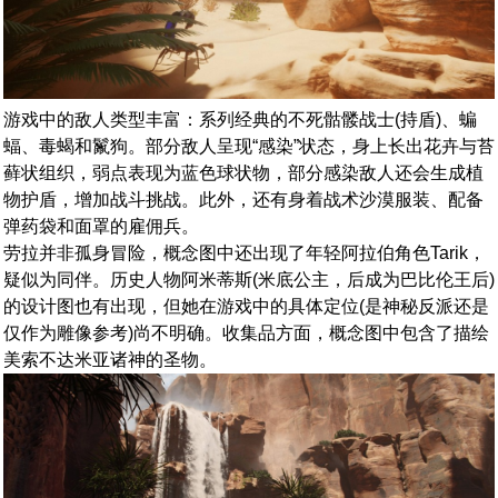
游戏中的敌人类型丰富：系列经典的不死骷髅战士(持盾)、蝙
蝠、毒蝎和鬣狗。部分敌人呈现“感染”状态，身上长出花卉与苔
藓状组织，弱点表现为蓝色球状物，部分感染敌人还会生成植
物护盾，增加战斗挑战。此外，还有身着战术沙漠服装、配备
弹药袋和面罩的雇佣兵。
劳拉并非孤身冒险，概念图中还出现了年轻阿拉伯角色Tarik，
疑似为同伴。历史人物阿米蒂斯(米底公主，后成为巴比伦王后)
的设计图也有出现，但她在游戏中的具体定位(是神秘反派还是
仅作为雕像参考)尚不明确。收集品方面，概念图中包含了描绘
美索不达米亚诸神的圣物。