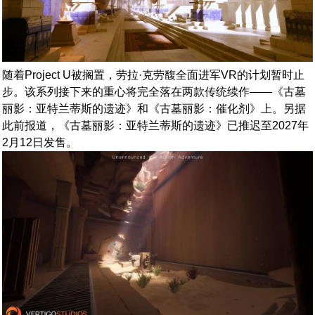
随着Project U被搁置，劳拉·克劳馥全面进军VR的计划暂时止
步。该系列接下来的重心将完全落在两款传统续作——《古墓
丽影：亚特兰蒂斯的遗迹》和《古墓丽影：催化剂》上。另据
此前报道，《古墓丽影：亚特兰蒂斯的遗迹》已推迟至2027年
2月12日发售。