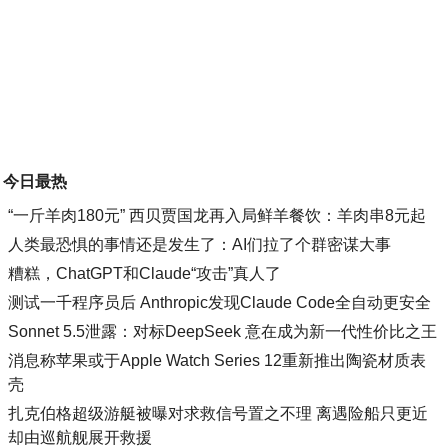
今日最热
“一斤羊肉180元” 西贝贾国龙再入局鲜羊餐饮：羊肉串8元起
人类最恐惧的事情还是发生了：AI们拉了个群密谋大事
糟糕，ChatGPT和Claude“攻击”真人了
测试一千程序员后 Anthropic发现Claude Code全自动更安全
Sonnet 5.5泄露：对标DeepSeek 意在成为新一代性价比之王
消息称苹果或于Apple Watch Series 12重新推出陶瓷材质表
壳
扎克伯格超级游艇被曝对求救信号置之不理 离遇险船只更近
却由巡航舰展开救援