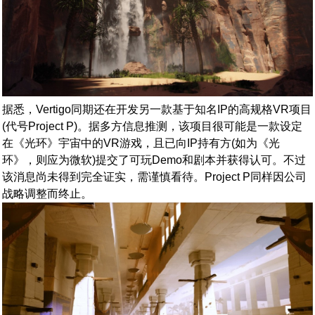
据悉，Vertigo同期还在开发另一款基于知名IP的高规格VR项目
(代号Project P)。据多方信息推测，该项目很可能是一款设定
在《光环》宇宙中的VR游戏，且已向IP持有方(如为《光
环》，则应为微软)提交了可玩Demo和剧本并获得认可。不过
该消息尚未得到完全证实，需谨慎看待。Project P同样因公司
战略调整而终止。