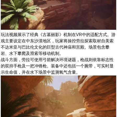
玩法视频展示了经典《古墓丽影》机制在VR中的适配方式。游
戏主要设定在中东沙漠地区，玩家将操控劳拉探索取材自美索
不达米亚与巴比伦文化的巨型古代神庙和宫殿。场景包含攀
岩、水下攀爬及滑索等移动机制。
战斗方面，劳拉可使用弓箭解决环境谜题，枪战则依靠标志性
的双持手枪及一把冲锋枪。装备中还包括一个腕带，可实时显
示生命值，并在水下场景中监测氧气含量。