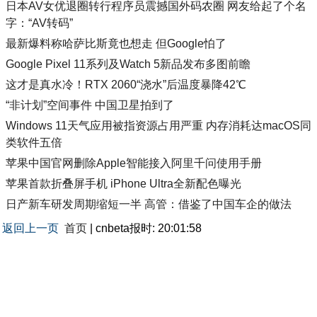
日本AV女优退圈转行程序员震撼国外码农圈 网友给起了个名
字：“AV转码”
最新爆料称哈萨比斯竟也想走 但Google怕了
Google Pixel 11系列及Watch 5新品发布多图前瞻
这才是真水冷！RTX 2060“浇水”后温度暴降42℃
“非计划”空间事件 中国卫星拍到了
Windows 11天气应用被指资源占用严重 内存消耗达macOS同
类软件五倍
苹果中国官网删除Apple智能接入阿里千问使用手册
苹果首款折叠屏手机 iPhone Ultra全新配色曝光
日产新车研发周期缩短一半 高管：借鉴了中国车企的做法
返回上一页
首页
| cnbeta报时: 20:01:58