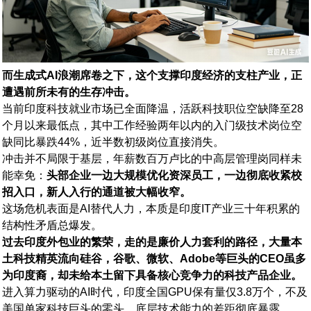
而生成式AI浪潮席卷之下，这个支撑印度经济的支柱产业，正
遭遇前所未有的生存冲击。
当前印度科技就业市场已全面降温，活跃科技职位空缺降至28
个月以来最低点，其中工作经验两年以内的入门级技术岗位空
缺同比暴跌44%，近半数初级岗位直接消失。
冲击并不局限于基层，年薪数百万卢比的中高层管理岗同样未
能幸免：
头部企业一边大规模优化资深员工，一边彻底收紧校
招入口，新人入行的通道被大幅收窄。
这场危机表面是AI替代人力，本质是印度IT产业三十年积累的
结构性矛盾总爆发。
过去印度外包业的繁荣，走的是廉价人力套利的路径，大量本
土科技精英流向硅谷，谷歌、微软、Adobe等巨头的CEO虽多
为印度裔，却未给本土留下具备核心竞争力的科技产品企业。
进入算力驱动的AI时代，印度全国GPU保有量仅3.8万个，不及
美国单家科技巨头的零头，底层技术能力的差距彻底暴露。