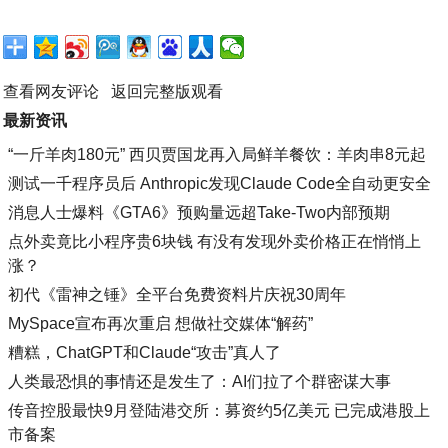
查看网友评论
返回完整版观看
最新资讯
“一斤羊肉180元” 西贝贾国龙再入局鲜羊餐饮：羊肉串8元起
测试一千程序员后 Anthropic发现Claude Code全自动更安全
消息人士爆料《GTA6》预购量远超Take-Two内部预期
点外卖竟比小程序贵6块钱 有没有发现外卖价格正在悄悄上
涨？
初代《雷神之锤》全平台免费资料片庆祝30周年
MySpace宣布再次重启 想做社交媒体“解药”
糟糕，ChatGPT和Claude“攻击”真人了
人类最恐惧的事情还是发生了：AI们拉了个群密谋大事
传音控股最快9月登陆港交所：募资约5亿美元 已完成港股上
市备案