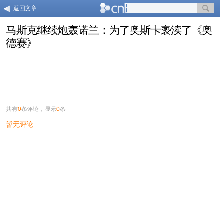
返回文章
马斯克继续炮轰诺兰：为了奥斯卡亵渎了《奥
德赛》
共有
0
条评论，显示
0
条
暂无评论