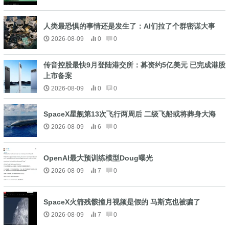
人类最恐惧的事情还是发生了：AI们拉了个群密谋大事
2026-08-09
0
0
传音控股最快9月登陆港交所：募资约5亿美元 已完成港股
上市备案
2026-08-09
0
0
SpaceX星舰第13次飞行两周后 二级飞船或将葬身大海
2026-08-09
6
0
OpenAI最大预训练模型Doug曝光
2026-08-09
7
0
SpaceX火箭残骸撞月视频是假的 马斯克也被骗了
2026-08-09
7
0