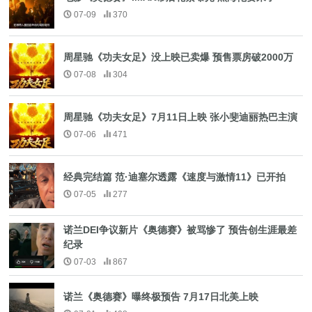
07-09
370
周星驰《功夫女足》没上映已卖爆 预售票房破2000万
07-08
304
周星驰《功夫女足》7月11日上映 张小斐迪丽热巴主演
07-06
471
经典完结篇 范·迪塞尔透露《速度与激情11》已开拍
07-05
277
诺兰DEI争议新片《奥德赛》被骂惨了 预告创生涯最差
纪录
07-03
867
诺兰《奥德赛》曝终极预告 7月17日北美上映