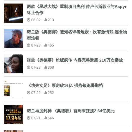
两款《星球大战》重制项目失利 传卢卡斯影业与Aspyr
终止合作
08-02
213
诺兰版《奥德赛》遭知名译者炮轰：没有激情戏 连食物
都难看
07-28
465
诺兰《奥德赛》枪版疯传 内容完整泄露 210万次播放
07-28
368
《功夫女足》票房破16亿 强势领跑暑期档
07-22
252
诺兰再度封神 《奥德赛》首周末狂揽2.64亿美元
07-21
546