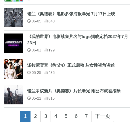
诺兰《奥德赛》电影多张海报曝光 7月17日上映
06-05
648
《我的世界》电影续集片名与logo揭晓定档2027年7月
23日
06-01
199
派拉蒙官宣《教父4》正式启动 从女性视角讲述
05-25
435
诺兰争议新片《奥德赛》片长曝光 刚公布就被撤除
05-22
815
1
2
3
4
5
6
7
下一页