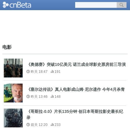
电影
《奥德赛》突破10亿美元 诺兰成全球影史票房前三导演
昨天 18:47
191
《塞尔达传说》真人电影成山姆·尼尔遗作 今年4月杀青
昨天 13:46
148
《哥斯拉-0.0》片长135分钟 创日本哥斯拉影史最长纪
录
前天 12:20
233