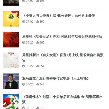
07-01
408
《小黄人与大怪兽》IGN8分好评：系列史上最佳
07-01
469
周星驰《功夫女足》亮相 时隔25年功夫足球题材作品
06-26
665
周星驰新片《功夫女足》官宣7月上映 星爷亲自出镜预
告
06-22
654
亚马逊放弃发行奥特曼传记电影《人工智能》
06-20
247
《圣诞怪杰》时隔二十多年后宣布续集 金·凯瑞再度出
演
06-19
279