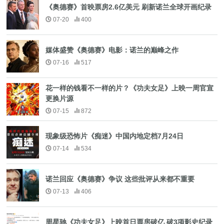
《奥德赛》首映票房2.6亿美元 刷新诺兰全球开画纪录
07-20
400
媒体盛赞《奥德赛》电影：诺兰的巅峰之作
07-16
517
花一样的钱看不一样的片？《功夫女足》上映一周官宣
更换片源
07-15
872
现象级恐怖片《痴迷》中国内地定档7月24日
07-14
534
诺兰回应《奥德赛》争议 这些批评从来都不重要
07-13
406
周星驰《功夫女足》上映首日票房破亿 破3项影史纪录