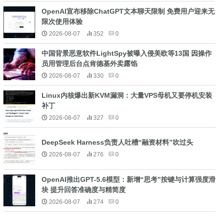
OpenAI宣布移除ChatGPT文本聊天限制 免费用户迎来无
限次使用体验
2026-08-07
352
0
中国背景恶意软件LightSpy被曝入侵美欧等13国 因操作
员用管理后台点肯德基外卖露馅
2026-08-07
330
0
Linux内核爆出新KVM漏洞：大量VPS母机又要停机安装
补丁
2026-08-07
327
0
DeepSeek Harness负责人吐槽“融资材料”吹过头
2026-08-07
276
0
OpenAI推出GPT-5.6模型：新增“思考”按键与计算强度滑
块 提升回答准确度与精简度
2026-08-07
274
0