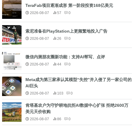
TeraFab项目逐渐成形 第一阶段投资168亿美元
2026-08-07
57
0
索尼准备在PlayStation上更频繁地投入广告
2026-08-07
26
0
微信内测朋友圈新功能：支持AI帮写、点评
2026-08-07
44
0
Meta成为第三家承认其模型“失控”并入侵了另一家公司的
AI巨头
2026-08-07
103
0
肯塔基农户为守护耕地抗拒AI数据中心扩张 拒绝2600万
美元天价收购
2026-08-07
86
0