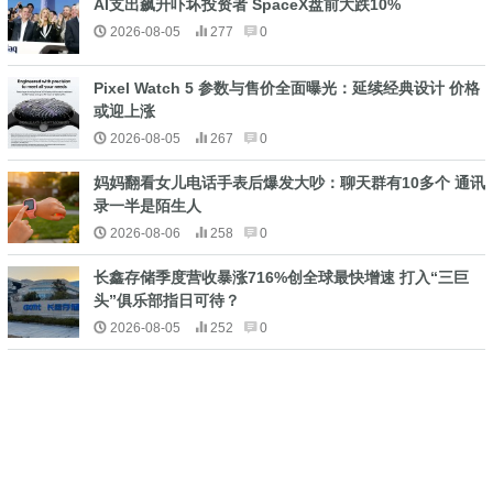
AI支出飙升吓坏投资者 SpaceX盘前大跌10%
2026-08-05
277
0
Pixel Watch 5 参数与售价全面曝光：延续经典设计 价格
或迎上涨
2026-08-05
267
0
妈妈翻看女儿电话手表后爆发大吵：聊天群有10多个 通讯
录一半是陌生人
2026-08-06
258
0
长鑫存储季度营收暴涨716%创全球最快增速 打入“三巨
头”俱乐部指日可待？
2026-08-05
252
0