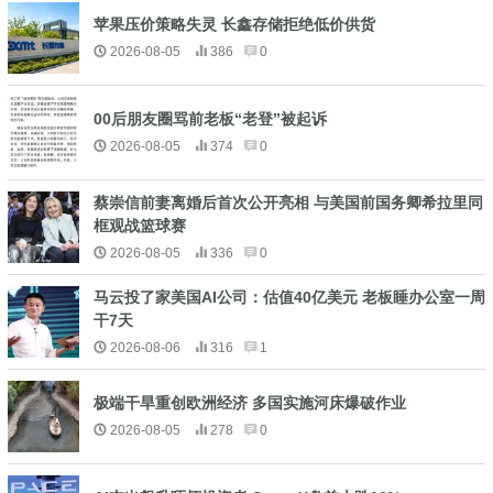
苹果压价策略失灵 长鑫存储拒绝低价供货
2026-08-05
386
0
00后朋友圈骂前老板“老登”被起诉
2026-08-05
374
0
蔡崇信前妻离婚后首次公开亮相 与美国前国务卿希拉里同
框观战篮球赛
2026-08-05
336
0
马云投了家美国AI公司：估值40亿美元 老板睡办公室一周
干7天
2026-08-06
316
1
极端干旱重创欧洲经济 多国实施河床爆破作业
2026-08-05
278
0