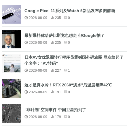
Google Pixel 11系列及Watch 5新品发布多图前瞻
2026-08-09
235
0
最新爆料称哈萨比斯竟也想走 但Google怕了
2026-08-09
235
0
日本AV女优退圈转行程序员震撼国外码农圈 网友给起了
个名字：“AV转码”
2026-08-09
227
1
这才是真水冷！RTX 2060“浇水”后温度暴降42℃
2026-08-09
191
0
“非计划”空间事件 中国卫星拍到了
2026-08-09
179
0