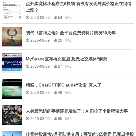
点外卖竟比小程序贵6块钱 有没有发现外卖价格正在悄悄
上涨？
2026-08-09
54
0
初代《雷神之锤》全平台免费资料片庆祝30周年
2026-08-09
20
0
MySpace宣布再次重启 想做社交媒体“解药”
2026-08-09
27
0
糟糕，ChatGPT和Claude“攻击”真人了
2026-08-09
49
0
人类最恐惧的事情还是发生了：AI们拉了个群密谋大事
2026-08-09
55
0
传音控股最快9月登陆港交所：募资约5亿美元 已完成港股