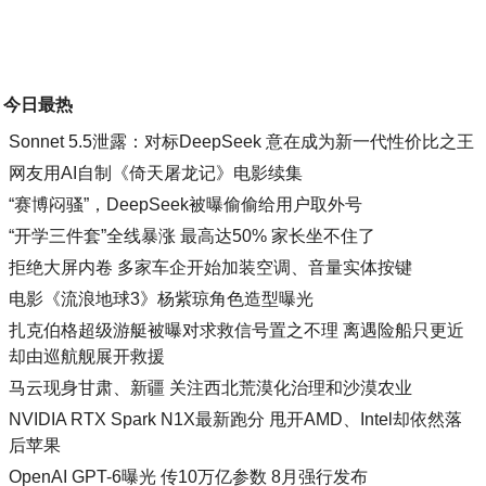
今日最热
Sonnet 5.5泄露：对标DeepSeek 意在成为新一代性价比之王
网友用AI自制《倚天屠龙记》电影续集
“赛博闷骚”，DeepSeek被曝偷偷给用户取外号
“开学三件套”全线暴涨 最高达50% 家长坐不住了
拒绝大屏内卷 多家车企开始加装空调、音量实体按键
电影《流浪地球3》杨紫琼角色造型曝光
扎克伯格超级游艇被曝对求救信号置之不理 离遇险船只更近
却由巡航舰展开救援
马云现身甘肃、新疆 关注西北荒漠化治理和沙漠农业
NVIDIA RTX Spark N1X最新跑分 甩开AMD、Intel却依然落
后苹果
OpenAI GPT-6曝光 传10万亿参数 8月强行发布