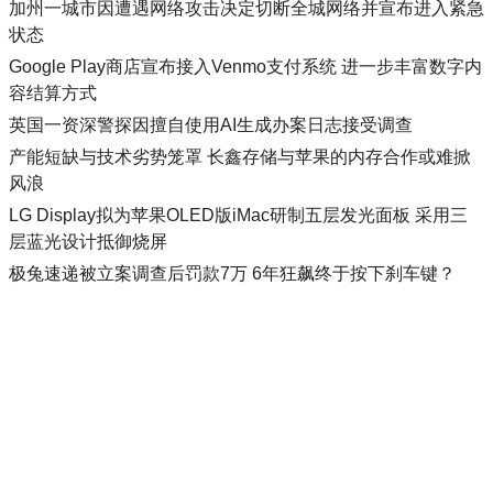
加州一城市因遭遇网络攻击决定切断全城网络并宣布进入紧急
状态
Google Play商店宣布接入Venmo支付系统 进一步丰富数字内
容结算方式
英国一资深警探因擅自使用AI生成办案日志接受调查
产能短缺与技术劣势笼罩 长鑫存储与苹果的内存合作或难掀
风浪
LG Display拟为苹果OLED版iMac研制五层发光面板 采用三
层蓝光设计抵御烧屏
极兔速递被立案调查后罚款7万 6年狂飙终于按下刹车键？