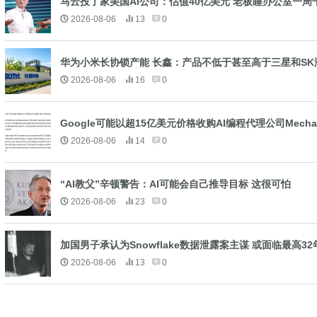
马云投了家美国AI公司：估值40亿美元 老板睡办公室一周
2026-08-06
13
0
华为小米长协锁产能 长鑫：产品不低于甚至高于三星和SK
2026-08-06
16
0
Google可能以超15亿美元价格收购AI编程代理公司Mechan
2026-08-06
14
0
“AI教父”辛顿警告：AI可能会自己推导目标 这很可怕
2026-08-06
23
0
加国男子承认为Snowflake数据泄露案主谋 或面临最高3
2026-08-06
13
0