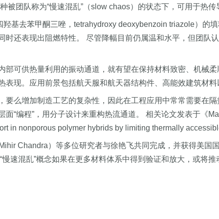
团队称为“慢速混乱”（slow chaos）的状态下，可用于热
甲酮三唑，tetrahydroxy deoxybenzoin tria
同时还表现出阻燃特性。 尽管降幅目前仍属温和水平，但团队认
内部可供热量利用的振动通道，就有望在保持材料致密、机械柔
热表现。应用前景包括航天服和航天器结构件、高能效建筑材料
，要么增加制造工艺的复杂性，因此在工程应用中常常需要在隔
程”，用分子设计来重构热流通道。 相关论文发表于《Materia
orous polymer hybrids by limiting thermally accessibl
拉（Mihir Chandra）等多位研究者与徐艳飞共同完成，并获
一“慢速混乱”概念如果在更多材料体系中得到验证和放大，或将