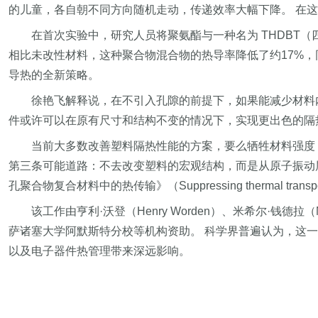
的儿童，各自朝不同方向随机走动，传递效率大幅下降。 在这种被
在首次实验中，研究人员将聚氨酯与一种名为 THDBT（四羟基去苯
相比未改性材料，这种聚合物混合物的热导率降低了约17%，
导热的全新策略。
徐艳飞解释说，在不引入孔隙的前提下，如果能减少材料
件或许可以在原有尺寸和结构不变的情况下，实现更出色的隔
当前大多数改善塑料隔热性能的方案，要么牺牲材料强度
第三条可能道路：不去改变塑料的宏观结构，而是从原子振动层面“编
孔聚合物复合材料中的热传输》（Suppressing thermal transport in nonp
该工作由亨利·沃登（Henry Worden）、米希尔·钱德
萨诸塞大学阿默斯特分校等机构资助。 科学界普遍认为，这
以及电子器件热管理带来深远影响。