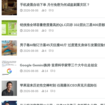
手机凌晨自动下单 月付免密为何成盗刷重灾区？
2026-08-06
0
0
铠侠推全球容量密度最高的QLC闪存 332层比三星400层
2026-08-06
0
0
男子靠AI制订方案45天狂瘦40斤 过度透支身体引发重症险
2026-08-06
4
0
Google Gemini换帅 首席科学家带三个大牛出走创业
2026-08-06
14
0
苹果迎来历史性交棒时刻 任期最长CEO库克月底卸任
2026-08-06
14
0