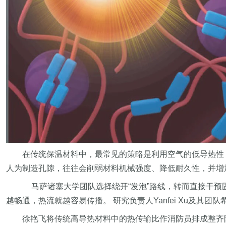
在传统保温材料中，最常见的策略是利用空气的低导热性
人为制造孔隙，往往会削弱材料机械强度、降低耐久性，并增
马萨诸塞大学团队选择绕开“发泡”路线，转而直接干
越畅通，热流就越容易传播。 研究负责人Yanfei Xu及其团
徐艳飞将传统高导热材料中的热传输比作消防员排成整齐